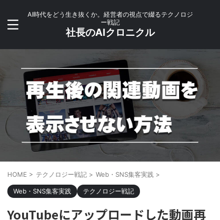
AI時代をどう生き抜くか。経営者の視点で綴るテクノロジ
ー戦記
社長のAIクロニクル
HOME
>
テクノロジー戦記
>
Web・SNS集客実践
>
Web・SNS集客実践
テクノロジー戦記
YouTubeにアップロードした動画再