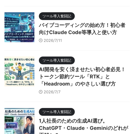
ツール導入奮闘記
バイブコーディングの始め方！初心者
向けClaude Code等導入と使い方
2026/7/11
ツール導入奮闘記
AI開発を安く済ませたい初心者必見！
トークン節約ツール「RTK」と
「Headroom」のやさしい選び方
2026/7/7
ツール導入奮闘記
1人社長のための生成AI選び。
ChatGPT・Claude・Geminiのどれが