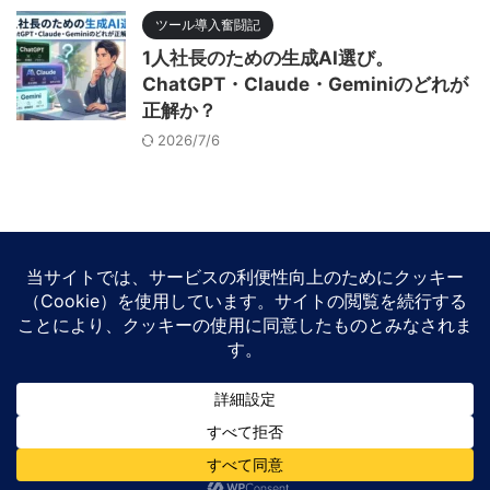
ツール導入奮闘記
1人社長のための生成AI選び。
ChatGPT・Claude・Geminiのどれが
正解か？
2026/7/6
30分無料相談
特定商品取引に関する法律
プライバシーポリシー
このブログ全体の目次（サイトマップ）
AI時代をどう生き抜くか。経営者の視点で綴るテクノロジー戦記
社長のAIクロニクル
© 2026 社長のAIクロニクル