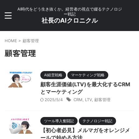
AI時代をどう生き抜くか。経営者の視点で綴るテクノロジ
ー戦記
社長のAIクロニクル
HOME
>
顧客管理
顧客管理
AI経営戦略
マーケティング戦略
顧客生涯価値(LTV)を最大化するCRM
とマーケティング
2025/5/4
CRM
,
LTV
,
顧客管理
ツール導入奮闘記
テクノロジー戦記
【初心者必見】メルマガをオレンジメ
ールで始める方法