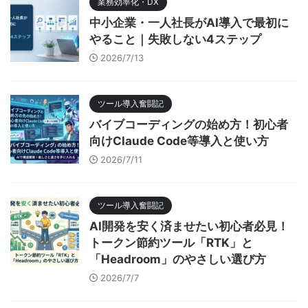
業務効率化・DX
中小企業・一人社長がAI導入で最初に
やること｜失敗しない4ステップ
2026/7/13
ツール導入奮闘記
バイブコーディングの始め方！初心者
向けClaude Code等導入と使い方
2026/7/11
ツール導入奮闘記
AI開発を安く済ませたい初心者必見！
トークン節約ツール「RTK」と
「Headroom」のやさしい選び方
2026/7/7