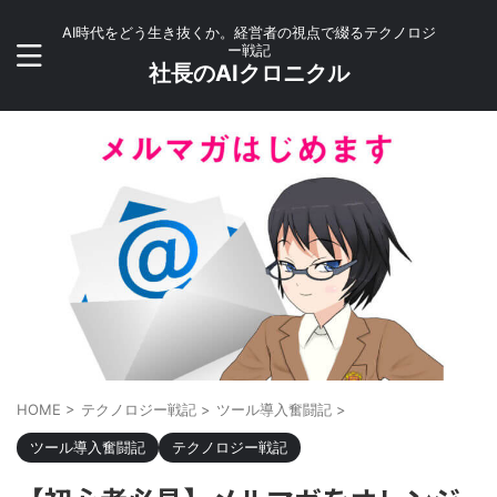
AI時代をどう生き抜くか。経営者の視点で綴るテクノロジ
ー戦記
社長のAIクロニクル
HOME
>
テクノロジー戦記
>
ツール導入奮闘記
>
ツール導入奮闘記
テクノロジー戦記