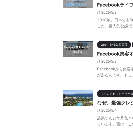
Facebookラ
2025/5/3
2020年、日本でも
した。個人的な感想です
Web・SNS集客実践
Facebook
2025/5/3
Facebookか
があるんです。もし、あ
マインドセットとリー
なぜ、最強クレ
2025/5/4
起業すると毎月色々
ています。実は、この