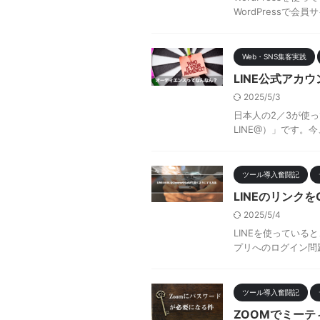
WordPressで会
Web・SNS集客実践
LINE公式アカ
2025/5/3
日本人の2／3が使っ
LINE@）」です。今
ツール導入奮闘記
LINEのリンクを
2025/5/4
LINEを使っている
プリへのログイン問題です
ツール導入奮闘記
ZOOMでミー