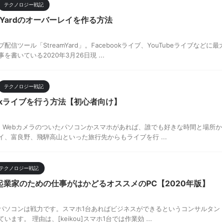
テクノロジー戦記
eamYardのオーバーレイを作る方法
配信ツール「StreamYard」。Facebookライブ、YouTubeライブな
書いている2020年3月26日現 ...
テクノロジー戦記
bookライブを行う方法【初心者向け】
イブは、Webカメラのついたパソコンかスマホがあれば、誰でも好きな時間と場
、富良野、飛騨高山といった旅行先からもライブを行 ...
テクノロジー戦記
業家のための仕事がはかどるオススメのPC【2020年版】
パソコンは戦力です。スマホ1台あればビジネスができるというコンサルタン
ます。 理由は、[keikou]スマホ1台では作業効 ...