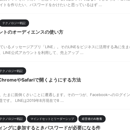
員サイトを作りたい、パスワードをかけたいと思っているはず ...
テクノロジー戦記
ウントのオーディエンスの使い方
ているメッセージアプリ「LINE」。そのLINEをビジネスに活用する為に生ま
、LINE公式アカウントを利用して、売上アップ ...
テクノロジー戦記
ChromeやSafariで開くようにする方法
と、たまに面倒くさいことに遭遇します。その一つが、Facebookへのログイン、
。 LINEは2019年8月現在で8 ...
テクノロジー戦記
マインドセットとリーダーシップ
経営者のAI教養
ティングに参加するときパスワードが必要になる件