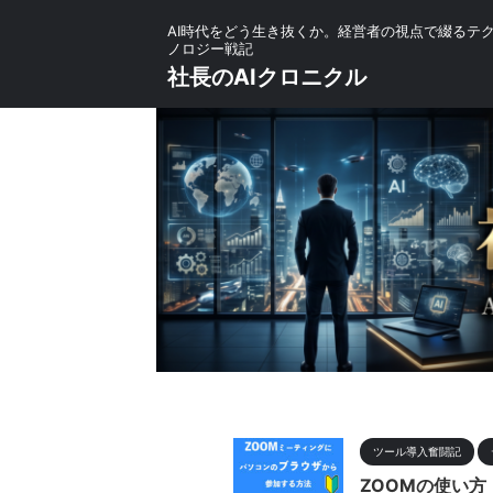
AI時代をどう生き抜くか。経営者の視点で綴るテ
ノロジー戦記
社長のAIクロニクル
ツール導入奮闘記
ZOOMの使い