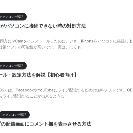
テクノロジー戦記
honeがパソコンに接続できない時の対処方法
eの両方にiVCamをインストールしたのに、いざ、iPhoneをパソコンに接続
策ソフトの可能性が高いです。 実は、ぼくも ...
テクノロジー戦記
トール・設定方法を解説【初心者向け】
以下OBS）は、FacebookやYouTubeにライブ配信するための無料ソフトで
ライブ配信することが出来るように ...
テクノロジー戦記
ライブの配信画面にコメント欄を表示させる方法