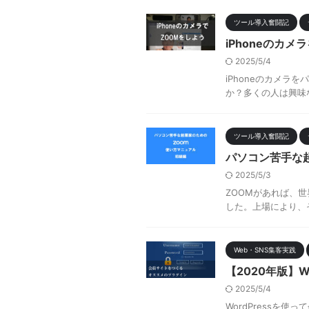
ツール導入奮闘記
iPhoneのカ
2025/5/4
iPhoneのカメラ
か？多くの人は興味な
ツール導入奮闘記
パソコン苦手な
2025/5/3
ZOOMがあれば、世
した。上場により、そ
Web・SNS集客実践
【2020年版】
2025/5/4
WordPress