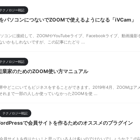
テクノロジー戦記
メラをパソコンにつないでZOOMで使えるようになる「iVCam」
をパソコンに接続して、ZOOMやYouTubeライブ、Facebookライブ、動
いかもしれないですが、この記事にたどり ...
テクノロジー戦記
起業家のためのZOOM使い方マニュアル
界中どこにいてもビジネスをすることができます。2019年4月、ZOOMはア
れまで一部の人しか使っていなかったZOOMを使 ...
テクノロジー戦記
WordPressで会員サイトを作るためのオススメのプラグイン
を使って会員サイトを作りたい！と思っている人は多いのではないでしょうか？こ