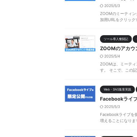
2025/5/3
ZOOMのミーティ
加用URLをクリック
ツール導入奮闘記
ZOOMのアカウ
2025/5/4
ZOOMは、ミーテ
す。 そこで、この記
Web・SNS集客実践
Facebookラ
2025/5/3
Facebookラ
増えることになります