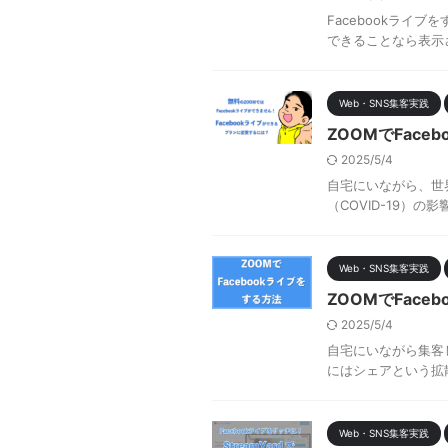
Facebookラ
できることなら表示さ
Web・SNS集客実践
ZOOMでFac
2025/5/4
自宅にいながら、世界
（COVID-19）の
Web・SNS集客実践
ZOOMでFac
2025/5/4
自宅にいながら集客した
にはシェアという拡散機
Web・SNS集客実践