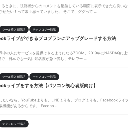
イブをするときに、視聴者からのコメントを配信している画面に表示できたら良い
せたい！って常々思っていました。 そこで、ググって ...
ツール導入奮闘記
テクノロジー戦記
ebookライブができるプロプランにアップグレードする方法
中の人にサービスを提供できるようになるZOOM。2019年にNASDAQに上
影響で、日本でも一気に知名度が急上昇し、テレワー ...
ツール導入奮闘記
テクノロジー戦記
ebookライブをする方法【パソコン初心者版向け】
いなら、YouTubeよりも、LINEよりも、ブログよりも、Facebookライ
能があるからです。 Facebo ...
テクノロジー戦記