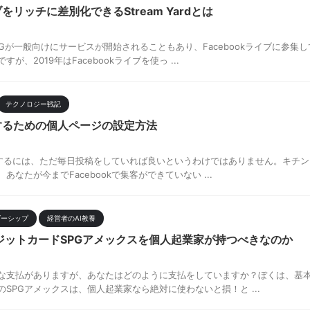
イブをリッチに差別化できるStream Yardとは
5Gが一般向けにサービスが開始されることもあり、Facebookライブに参
が、2019年はFacebookライブを使っ ...
テクノロジー戦記
集客するための個人ページの設定方法
ら集客するには、ただ毎日投稿をしていれば良いというわけではありません。キチ
なたが今までFacebookで集客ができていない ...
ダーシップ
経営者のAI教養
ジットカードSPGアメックスを個人起業家が持つべきなのか
な支払がありますが、あなたはどのように支払をしていますか？ぼくは、基本
SPGアメックスは、個人起業家なら絶対に使わないと損！と ...