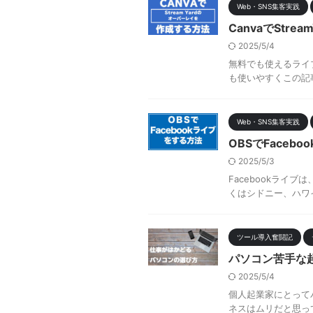
Web・SNS集客実践
CanvaでStr
2025/5/4
無料でも使えるライブ
も使いやすくこの記事を
Web・SNS集客実践
OBSでFace
2025/5/3
Facebookラ
くはシドニー、ハワイ
ツール導入奮闘記
パソコン苦手な起
2025/5/4
個人起業家にとって
ネスはムリだと思ってい