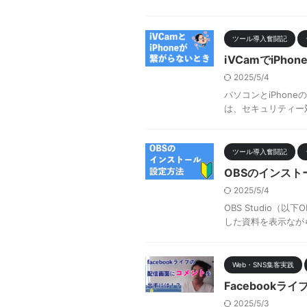
ツール導入奮闘記
iVCamでiP
2025/5/4
パソコンとiPhon
は、セキュリティー対
ツール導入奮闘記
OBSのインス
2025/5/4
OBS Studio（
した資料を表示ながら
Web・SNS集客実践
Facebook
2025/5/3