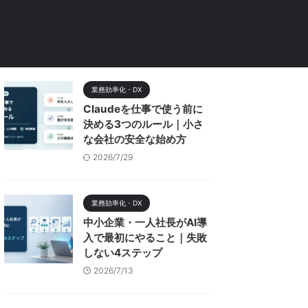
業務効率化・DX
Claudeを仕事で使う前に
決める3つのルール｜小さ
な会社の安全な始め方
2026/7/29
業務効率化・DX
中小企業・一人社長がAI導
入で最初にやること｜失敗
しない4ステップ
2026/7/13