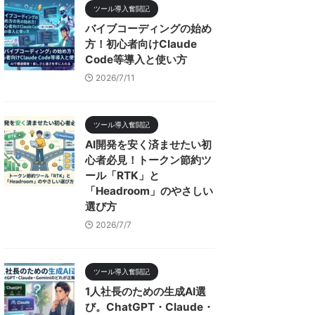
ツール導入奮闘記
バイブコーディングの始め
方！初心者向けClaude
Code等導入と使い方
2026/7/11
ツール導入奮闘記
AI開発を安く済ませたい初
心者必見！トークン節約ツ
ール「RTK」と
「Headroom」のやさしい
選び方
2026/7/7
ツール導入奮闘記
1人社長のための生成AI選
び。ChatGPT・Claude・