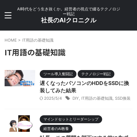
AI時代をどう生き抜くか。経営者の視点で綴るテクノロジ
ー戦記
社長のAIクロニクル
HOME
>
IT用語の基礎知識
IT用語の基礎知識
ツール導入奮闘記
テクノロジー戦記
遅くなったパソコンのHDDをSSDに換
装してみた結果
2025/5/4
DIY
,
IT用語の基礎知識
,
SSD換装
マインドセットとリーダーシップ
経営者のAI教養